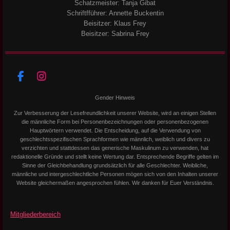
Schatzmeister: Tanja Gibat
Schriftfführer: Annette Buckentin
Beisitzer: Klaus Frey
Beisitzer: Sabrina Frey
F
I
a
n
Gender Hinweis
c
s
e
t
Zur Verbesserung der Lesefreundlichkeit unserer Website, wird an einigen Stellen
b
a
die männliche Form bei Personenbezeichnungen oder personenbezogenen
o
g
Hauptwörtern verwendet. Die Entscheidung, auf die Verwendung von
o
r
geschlechtsspezifischen Sprachformen wie männlich, weiblich und divers zu
k
a
verzichten und stattdessen das generische Maskulinum zu verwenden, hat
redaktionelle Gründe und stellt keine Wertung dar. Entsprechende Begriffe gelten im
m
Sinne der Gleichbehandlung grundsätzlich für alle Geschlechter. Weibliche,
männliche und intergeschlechtliche Personen mögen sich von den Inhalten unserer
Website gleichermaßen angesprochen fühlen. Wir danken für Euer Verständnis.
Mitgliederbereich