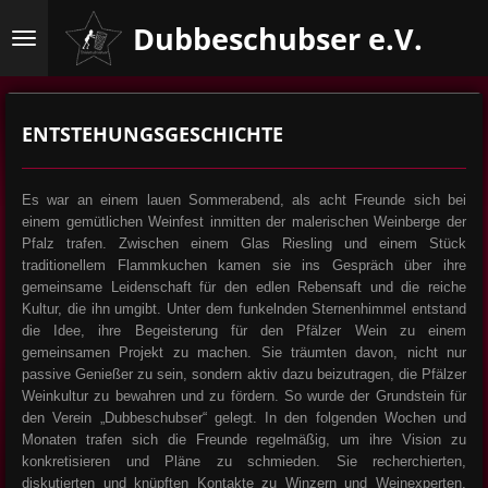
Zum
Dubbeschubser e.V.
Hauptinhalt
springen
ENTSTEHUNGSGESCHICHTE
Es war an einem lauen Sommerabend, als acht Freunde sich bei
einem gemütlichen Weinfest inmitten der malerischen Weinberge der
Pfalz trafen. Zwischen einem Glas Riesling und einem Stück
traditionellem Flammkuchen kamen sie ins Gespräch über ihre
gemeinsame Leidenschaft für den edlen Rebensaft und die reiche
Kultur, die ihn umgibt. Unter dem funkelnden Sternenhimmel entstand
die Idee, ihre Begeisterung für den Pfälzer Wein zu einem
gemeinsamen Projekt zu machen. Sie träumten davon, nicht nur
passive Genießer zu sein, sondern aktiv dazu beizutragen, die Pfälzer
Weinkultur zu bewahren und zu fördern. So wurde der Grundstein für
den Verein „Dubbeschubser“ gelegt. In den folgenden Wochen und
Monaten trafen sich die Freunde regelmäßig, um ihre Vision zu
konkretisieren und Pläne zu schmieden. Sie recherchierten,
diskutierten und knüpften Kontakte zu Winzern und Weinexperten.