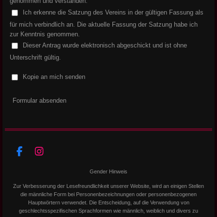
genommen und verstanden.
Ich erkenne die Satzung des Vereins in der gültigen Fassung als
für mich verbindlich an. Die aktuelle Fassung der Satzung habe ich
zur Kenntnis genommen.
Dieser Antrag wurde elektronisch abgeschickt und ist ohne
Unterschrift gültig.
Kopie an mich senden
Formular absenden
F
I
a
n
Gender Hinweis
c
s
e
t
Zur Verbesserung der Lesefreundlichkeit unserer Website, wird an einigen Stellen
b
a
die männliche Form bei Personenbezeichnungen oder personenbezogenen
o
g
Hauptwörtern verwendet. Die Entscheidung, auf die Verwendung von
o
r
geschlechtsspezifischen Sprachformen wie männlich, weiblich und divers zu